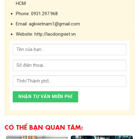
HCM
Phone:
0931.297.968
Email:
agkvietnam1@gmail.com
Website:
http://laodongviet.vn
CÓ THỂ BẠN QUAN TÂM: