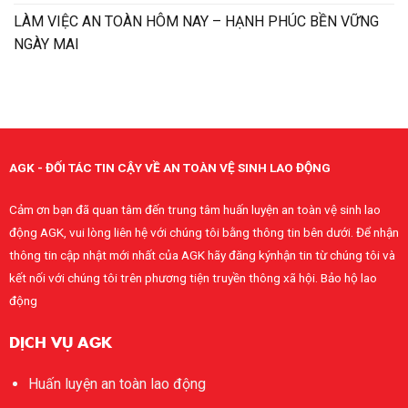
LÀM VIỆC AN TOÀN HÔM NAY – HẠNH PHÚC BỀN VỮNG
NGÀY MAI
AGK - ĐỐI TÁC TIN CẬY VỀ AN TOÀN VỆ SINH LAO ĐỘNG
Cảm ơn bạn đã quan tâm đến trung tâm huấn luyện an toàn vệ sinh lao
động AGK, vui lòng liên hệ với chúng tôi bằng thông tin bên dưới. Để nhận
thông tin cập nhật mới nhất của AGK hãy đăng kýnhận tin từ chúng tôi và
kết nối với chúng tôi trên phương tiện truyền thông xã hội. Bảo hộ lao
động
DỊCH VỤ AGK
Huấn luyện an toàn lao động