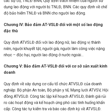
các sự cố, TNLĐ BNN; Quy định trách nhiệm của người sử
dụng lao động với người bị TNLĐ, BNN. Các quy định về chế
độ bảo hiểm TNLĐ và BNN cho người lao động.
Chương IV: Bảo đảm AT-VSLĐ đối với một số lao động
đặc thù
Quy định ATVSLĐ đối với lao động nữ, lao động vị thành
niên, người khuyết tật, người già, người làm công việc nặng
nhọc – độc hại, người lao động ở nước ngoài…
Chương V: Bảo đảm AT-VSLĐ đối với cơ sở sản xuất kinh
doanh
Quy định về xây dựng cơ cấu tổ chức ATVSLĐ của doanh
nghiệp: Bộ phận An toàn, Bộ phận y tế, Mạng lưới ATVSV, Hội
đồng ATVSLĐ. Công tác lập kế hoạch ATVSLĐ; Đánh giá rủi
ro các hoạt động và kế hoạch ứng phó các tình huống khẩn
cấp. Công tác tự kiểm tra và báo cáo định kỳ về ATVSLĐ.