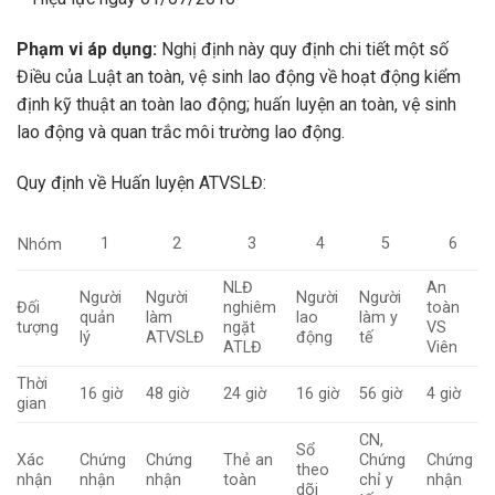
Phạm vi áp dụng:
Nghị định này quy định chi tiết một số
Điều của Luật an toàn, vệ sinh lao động về hoạt động kiểm
định kỹ thuật an toàn lao động; huấn luyện an toàn, vệ sinh
lao động và quan trắc môi trường lao động.
Quy định về Huấn luyện ATVSLĐ:
1
2
3
4
5
6
Nhóm
NLĐ
An
Người
Người
Người
Người
Đối
nghiêm
toàn
quản
làm
lao
làm y
tượng
ngặt
VS
lý
ATVSLĐ
động
tế
ATLĐ
Viên
Thời
16 giờ
48 giờ
24 giờ
16 giờ
56 giờ
4 giờ
gian
CN,
Sổ
Xác
Chứng
Chứng
Thẻ an
Chứng
Chứng
theo
nhận
nhận
nhận
toàn
chỉ y
nhận
dõi