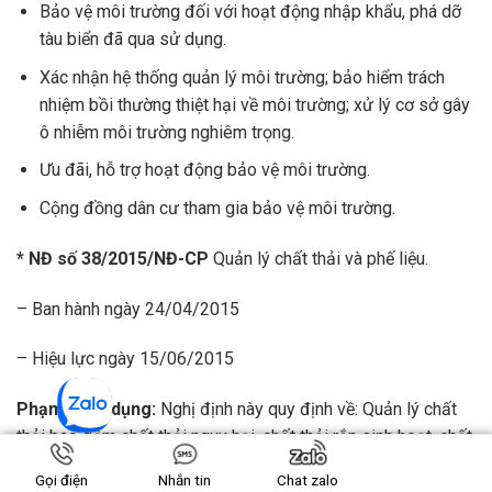
Bảo vệ môi trường đối với hoạt động nhập khẩu, phá dỡ
tàu biển đã qua sử dụng.
Xác nhận hệ thống quản lý môi trường; bảo hiểm trách
nhiệm bồi thường thiệt hại về môi trường; xử lý cơ sở gây
ô nhiễm môi trường nghiêm trọng.
Ưu đãi, hỗ trợ hoạt động bảo vệ môi trường.
Cộng đồng dân cư tham gia bảo vệ môi trường.
* NĐ số 38/2015/NĐ-CP
Quản lý chất thải và phế liệu.
– Ban hành ngày 24/04/2015
– Hiệu lực ngày 15/06/2015
Phạm vi áp dụng:
Nghị định này quy định về: Quản lý chất
thải bao gồm chất thải nguy hại, chất thải rắn sinh hoạt, chất
thải rắn công nghiệp thông thường, sản phẩm thải lỏng, nước
Gọi điện
Nhắn tin
Chat zalo
thải, khí thải công nghiệp và các chất thải đặc thù khác; bảo