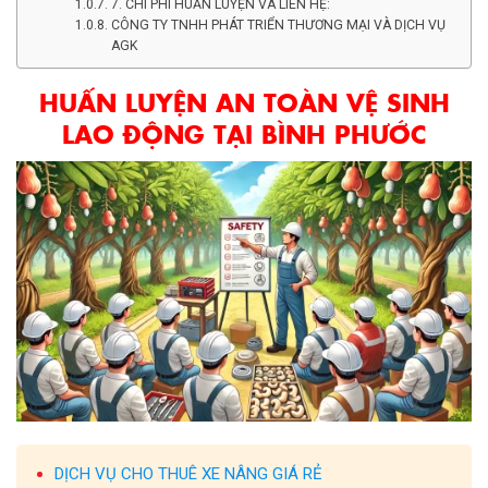
7. CHI PHÍ HUẤN LUYỆN VÀ LIÊN HỆ:
CÔNG TY TNHH PHÁT TRIỂN THƯƠNG MẠI VÀ DỊCH VỤ
AGK
HUẤN LUYỆN AN TOÀN VỆ SINH
LAO ĐỘNG TẠI BÌNH PHƯỚC
DỊCH VỤ CHO THUÊ XE NÂNG GIÁ RẺ