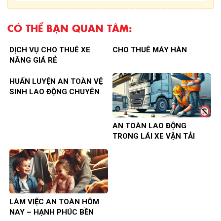
CÓ THỂ BẠN QUAN TÂM:
DỊCH VỤ CHO THUÊ XE
CHO THUÊ MÁY HÀN
NÂNG GIÁ RẺ
HUẤN LUYỆN AN TOÀN VỆ
SINH LAO ĐỘNG CHUYÊN
NGHIỆP
AN TOÀN LAO ĐỘNG
TRONG LÁI XE VẬN TẢI
LÀM VIỆC AN TOÀN HÔM
NAY – HẠNH PHÚC BỀN