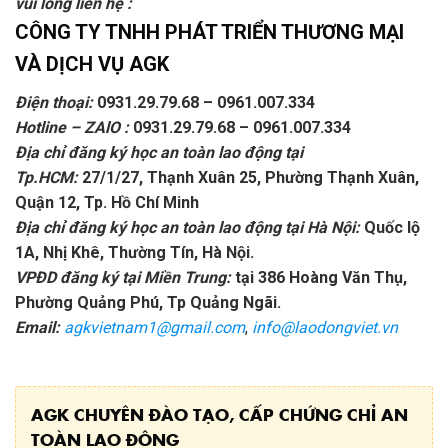
vui lòng liên hệ :
CÔNG TY TNHH PHÁT TRIỂN THƯƠNG MẠI
VÀ DỊCH VỤ AGK
Điện thoại:
0931.29.79.68 – 0961.007.334
Hotline – ZAlO :
0931.29.79.68 – 0961.007.334
Địa chỉ đăng ký học an toàn lao động tại
Tp.HCM:
27/1/27, Thạnh Xuân 25, Phường Thạnh Xuân,
Quận 12, Tp. Hồ Chí Minh
Địa chỉ đăng ký học an toàn lao động tại Hà Nội:
Quốc lộ
1A, Nhị Khê, Thường Tín, Hà Nội.
VPĐD đăng ký tại Miền Trung:
tại 386 Hoàng Văn Thụ,
Phường Quảng Phú, Tp Quảng Ngãi.
Email:
agkvietnam1@gmail.com
,
info@laodongviet.vn
AGK CHUYÊN ĐÀO TẠO, CẤP CHỨNG CHỈ AN
TOÀN LAO ĐỘNG