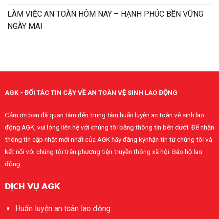
LÀM VIỆC AN TOÀN HÔM NAY – HẠNH PHÚC BỀN VỮNG
NGÀY MAI
AGK - ĐỐI TÁC TIN CẬY VỀ AN TOÀN VỆ SINH LAO ĐỘNG
Cảm ơn bạn đã quan tâm đến trung tâm huấn luyện an toàn vệ sinh lao
động AGK, vui lòng liên hệ với chúng tôi bằng thông tin bên dưới. Để nhận
thông tin cập nhật mới nhất của AGK hãy đăng kýnhận tin từ chúng tôi và
kết nối với chúng tôi trên phương tiện truyền thông xã hội. Bảo hộ lao
động
DỊCH VỤ AGK
Huấn luyện an toàn lao động