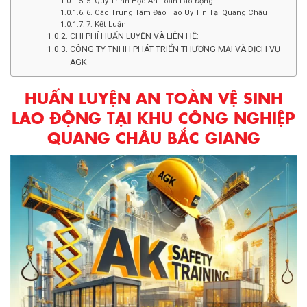
5. Quy Trình Học An Toàn Lao Động
6. Các Trung Tâm Đào Tạo Uy Tín Tại Quang Châu
7. Kết Luận
CHI PHÍ HUẤN LUYỆN VÀ LIÊN HỆ:
CÔNG TY TNHH PHÁT TRIỂN THƯƠNG MẠI VÀ DỊCH VỤ
AGK
HUẤN LUYỆN AN TOÀN VỆ SINH
LAO ĐỘNG TẠI KHU CÔNG NGHIỆP
QUANG CHÂU BẮC GIANG