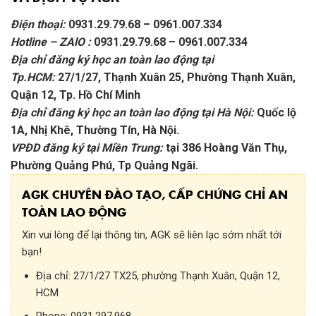
Điện thoại:
0931.29.79.68 – 0961.007.334
Hotline – ZAlO :
0931.29.79.68 – 0961.007.334
Địa chỉ đăng ký học an toàn lao động tại
Tp.HCM:
27/1/27, Thạnh Xuân 25, Phường Thạnh Xuân,
Quận 12, Tp. Hồ Chí Minh
Địa chỉ đăng ký học an toàn lao động tại Hà Nội:
Quốc lộ
1A, Nhị Khê, Thường Tín, Hà Nội.
VPĐD đăng ký tại Miền Trung:
tại 386 Hoàng Văn Thụ,
Phường Quảng Phú, Tp Quảng Ngãi.
AGK CHUYÊN ĐÀO TẠO, CẤP CHỨNG CHỈ AN
TOÀN LAO ĐỘNG
Xin vui lòng để lại thông tin, AGK sẽ liên lạc sớm nhất tới
bạn!
Địa chỉ:
27/1/27 TX25, phường Thạnh Xuân, Quận 12,
HCM
Phone:
0931.297.968